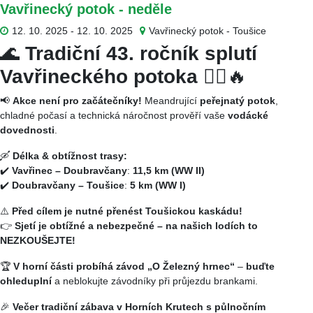
Vavřinecký potok - neděle
12. 10. 2025 - 12. 10. 2025
Vavřinecký potok - Toušice
🌊
Tradiční 43. ročník splutí
Vavřineckého potoka
🚣‍♂️🔥
📢
Akce není pro začátečníky!
Meandrující
peřejnatý potok
,
chladné počasí a technická náročnost prověří vaše
vodácké
dovednosti
.
🛶
Délka & obtížnost trasy:
✔️
Vavřinec – Doubravčany
:
11,5 km (WW II)
✔️
Doubravčany – Toušice
:
5 km (WW I)
⚠️
Před cílem je nutné přenést Toušickou kaskádu!
👉
Sjetí je obtížné a nebezpečné – na našich lodích to
NEZKOUŠEJTE!
🏆
V horní části probíhá závod „O Železný hrnec“
–
buďte
ohleduplní
a neblokujte závodníky při průjezdu brankami.
🎉
Večer tradiční zábava v Horních Krutech s půlnočním