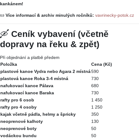
kankánem!
📜
Více informací & archiv minulých ročníků:
vavrinecky-potok.cz
🛶
Ceník vybavení (včetně
dopravy na řeku & zpět)
Při objednání a platbě předem
Položka
Cena (Kč)
plastové kanoe Vydra nebo Agara 2 místná
590
plastová kanoe Roka 3-4 místná
730
nafukovací kanoe Pálava
680
nafukovací kanoe Baraka
730
rafty pro 6 osob
1 450
rafty pro 4 osoby
1 250
kajak včetně pádla, helmy a špricky
350
neoprenové kalhoty
130
neoprenové boty
50
vodáckou bundu
50