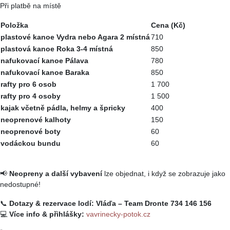
Při platbě na místě
Položka
Cena (Kč)
plastové kanoe Vydra nebo Agara 2 místná
710
plastová kanoe Roka 3-4 místná
850
nafukovací kanoe Pálava
780
nafukovací kanoe Baraka
850
rafty pro 6 osob
1 700
rafty pro 4 osoby
1 500
kajak včetně pádla, helmy a špricky
400
neoprenové kalhoty
150
neoprenové boty
60
vodáckou bundu
60
📢
Neopreny a další vybavení
lze objednat, i když se zobrazuje jako
nedostupné!
📞
Dotazy & rezervace lodí:
Vláďa – Team Dronte 734 146 156
💻
Více info & přihlášky:
vavrinecky-potok.cz